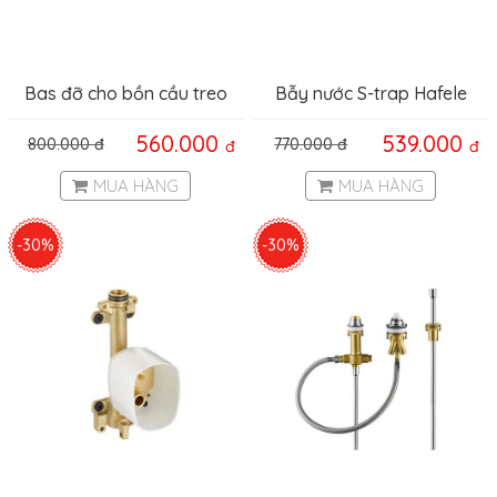
Bas đỡ cho bồn cầu treo
Bẫy nước S-trap Hafele
Duravit Hafele 588.45.998
495.61.241
560.000
539.000
800.000
đ
770.000
đ
đ
đ
MUA HÀNG
MUA HÀNG
-30%
-30%