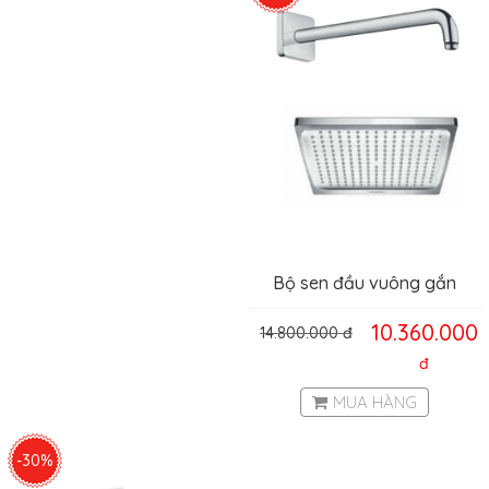
Bộ sen đầu vuông gắn
tường Raindance Crometta
10.360.000
14.800.000
đ
E Hafele 589.52.675
đ
MUA HÀNG
-30%