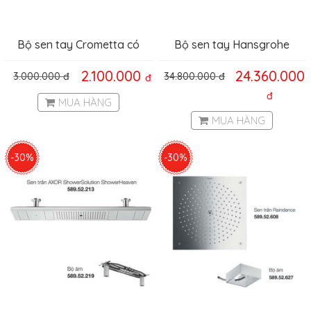
Bộ sen tay Crometta có
Bộ sen tay Hansgrohe
thanh trượt Hafele
ShowerCollection 10651000
2.100.000
24.360.000
3.000.000
đ
34.800.000
đ
đ
589.54.030
Hafele 589.29.688
đ
MUA HÀNG
MUA HÀNG
-30%
-30%