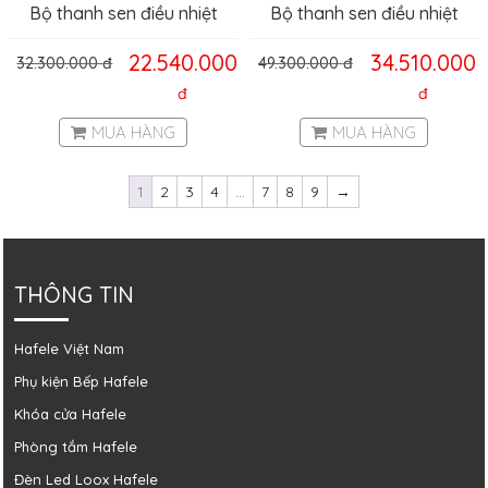
Bộ thanh sen điều nhiệt
Bộ thanh sen điều nhiệt
Hansghore Crometta S
Hansghore Raindance
22.540.000
34.510.000
32.300.000
đ
49.300.000
đ
Hafele 589.54.514
Select S 300 Hafele
đ
589.30.865
đ
MUA HÀNG
MUA HÀNG
1
2
3
4
…
7
8
9
→
THÔNG TIN
Hafele Việt Nam
Phụ kiện Bếp Hafele
Khóa cửa Hafele
Phòng tắm Hafele
Đèn Led Loox Hafele