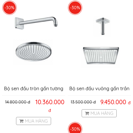
-30%
-30%
Bộ sen đầu tròn gắn tường
Bộ sen đầu vuông gắn trần
Raindance Crometta E
Raindance Crometta E
10.360.000
9.450.000
14.800.000
đ
13.500.000
đ
đ
589.52.677
Hafele 589.52.676
đ
MUA HÀNG
MUA HÀNG
-30%