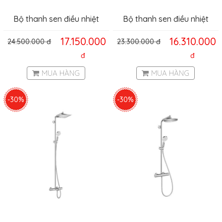
Bộ thanh sen điều nhiệt
Bộ thanh sen điều nhiệt
Hansghore Croma 160
Hansghore Crometta E
17.150.000
16.310.000
24.500.000
đ
23.300.000
đ
Hafele 589.51.600
Hafele 589.54.504
đ
đ
MUA HÀNG
MUA HÀNG
-30%
-30%