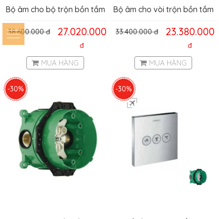
Bộ âm cho bộ trộn bồn tắm
Bộ âm cho vòi trộn bồn tắm
4 lỗ Hansgrohe Hafele
3 lỗ Hansgrohe 13437180
27.020.000
23.380.000
38.600.000
đ
33.400.000
đ
589.29.951
Hafele 589.29.954
đ
đ
MUA HÀNG
MUA HÀNG
-30%
-30%