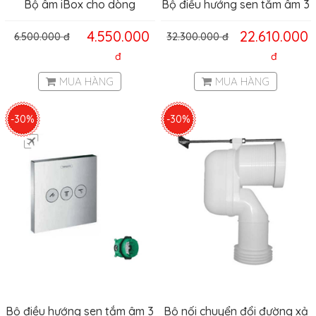
Bộ âm iBox cho dòng
Bộ điều hướng sen tắm âm 3
Hansgrohe – 01800180
chức năng Hansghore
4.550.000
22.610.000
6.500.000
đ
32.300.000
đ
Hafele 589.29.950
ShowerSelect Hafele
đ
589.50.362
đ
MUA HÀNG
MUA HÀNG
-30%
-30%
Bộ điều hướng sen tắm âm 3
Bộ nối chuyển đổi đường xả