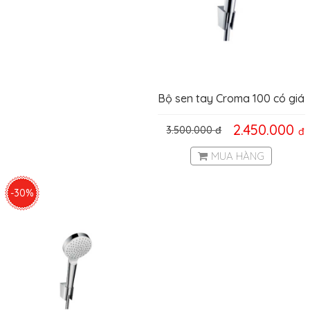
Bộ sen tay Croma 100 có giá
đỡ Hafele 589.51.601
2.450.000
3.500.000
đ
đ
MUA HÀNG
-30%