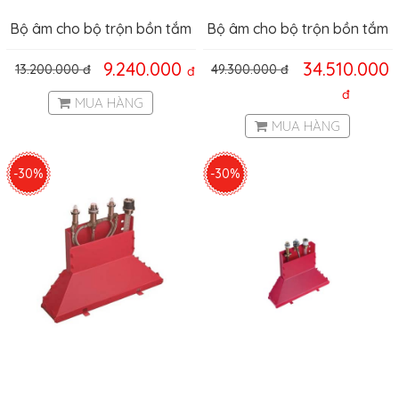
Bộ âm cho bộ trộn bồn tắm
Bộ âm cho bộ trộn bồn tắm
4 lỗ Hafele 589.29.168
4 lỗ Hafele 589.55.966
9.240.000
34.510.000
13.200.000
đ
49.300.000
đ
đ
đ
MUA HÀNG
MUA HÀNG
-30%
-30%