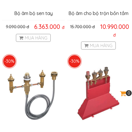
Bộ âm bộ sen tay
Bộ âm cho bộ trộn bồn tắm
Hansgrohe Hafele
3 lỗ Hafele 589.52.401
6.363.000
10.990.000
9.090.000
đ
15.700.000
đ
đ
589.29.687
đ
MUA HÀNG
MUA HÀNG
-30%
-30%
0