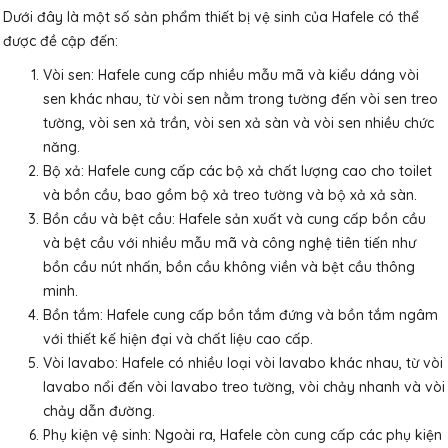
Dưới đây là một số sản phẩm thiết bị vệ sinh của Hafele có thể
được đề cập đến:
Vòi sen: Hafele cung cấp nhiều mẫu mã và kiểu dáng vòi
sen khác nhau, từ vòi sen nằm trong tường đến vòi sen treo
tường, vòi sen xả trần, vòi sen xả sàn và vòi sen nhiều chức
năng.
Bộ xả:
Hafele
cung cấp các bộ xả chất lượng cao cho toilet
và bồn cầu, bao gồm bộ xả treo tường và bộ xả xả sàn.
Bồn cầu và bệt cầu: Hafele sản xuất và cung cấp bồn cầu
và bệt cầu với nhiều mẫu mã và công nghệ tiên tiến như
bồn cầu nút nhấn, bồn cầu không viền và bệt cầu thông
minh.
Bồn tắm: Hafele cung cấp bồn tắm đứng và bồn tắm ngâm
với thiết kế hiện đại và chất liệu cao cấp.
Vòi lavabo: Hafele có nhiều loại vòi lavabo khác nhau, từ vòi
lavabo nổi đến vòi lavabo treo tường, vòi chảy nhanh và vòi
chảy dẫn đường.
Phụ kiện vệ sinh: Ngoài ra,
Hafele
còn cung cấp các phụ kiện