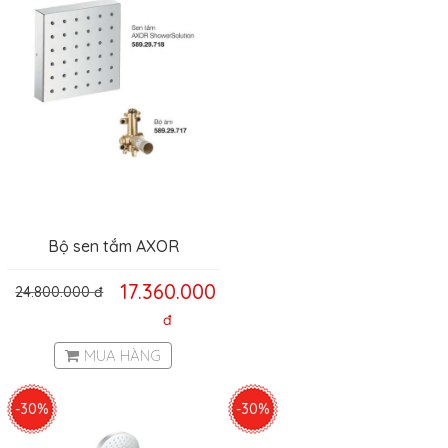
Bộ sen tắm AXOR
ShowerSolutions 120/120
17.360.000
24.800.000
đ
Hafele 589.52.232
đ
MUA HÀNG
-30%
-30%