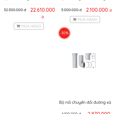
chức năng Hansghore
dọc Hafele 588.45.961
22.610.000
2.100.000
32.300.000
đ
3.000.000
đ
đ
ShowerSelect Hafele
589.50.362
đ
MUA HÀNG
MUA HÀNG
-30%
Bộ nối chuyển đổi đường xả
đa năng Hafele 588.45.983
2.870.000