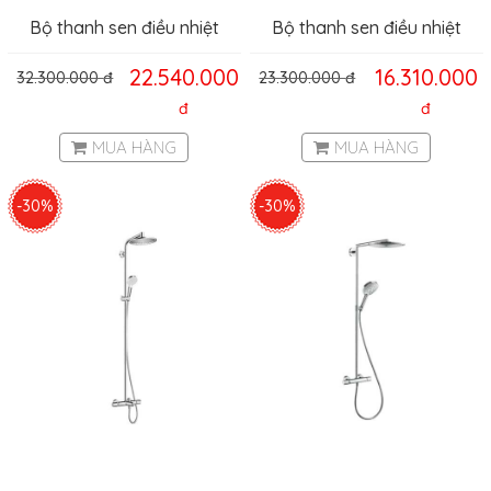
Bộ thanh sen điều nhiệt
Bộ thanh sen điều nhiệt
Hansghore Crometta E
Hansghore Crometta S
22.540.000
16.310.000
32.300.000
đ
23.300.000
đ
Hafele 589.54.515
Hafele 589.54.502
đ
đ
MUA HÀNG
MUA HÀNG
-30%
-30%