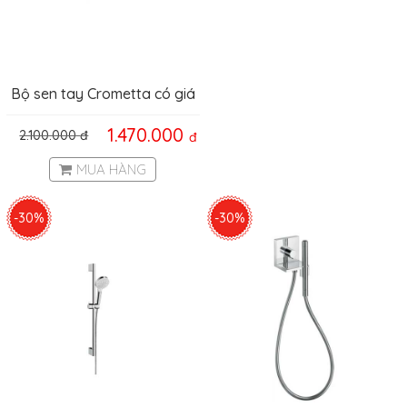
Bộ sen tay Crometta có giá
đỡ Hafele 589.54.036
1.470.000
2.100.000
đ
đ
MUA HÀNG
-30%
-30%