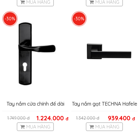
MUA HÀNG
MUA HÀNG
-30%
-30%
Tay nắm cửa chính đế dài
Tay nắm gạt TECHNA Hafele
Hafele màu đen 903.78.163
901.79.714
1.224.000
939.400
1.749.000
đ
1.342.000
đ
đ
đ
MUA HÀNG
MUA HÀNG