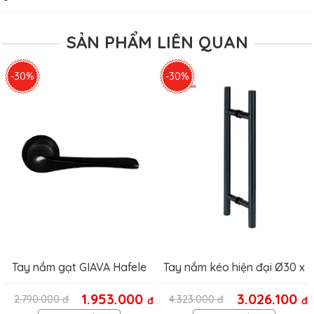
SẢN PHẨM LIÊN QUAN
-30%
-30%
Tay nắm gạt GIAVA Hafele
Tay nắm kéo hiện đại Ø30 x
901.79.710
CC1000mm 903.08.506
1.953.000
3.026.100
2.790.000
đ
4.323.000
đ
đ
đ