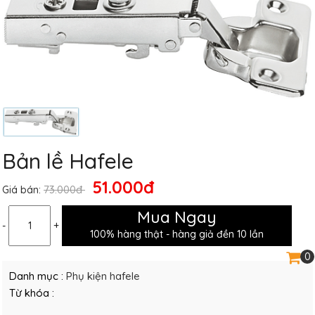
Bản lề Hafele
51.000đ
73.000đ
Giá bán:
Mua Ngay
-
+
100% hàng thật - hàng giả đền 10 lần
0
Danh mục :
Phụ kiện hafele
Từ khóa :