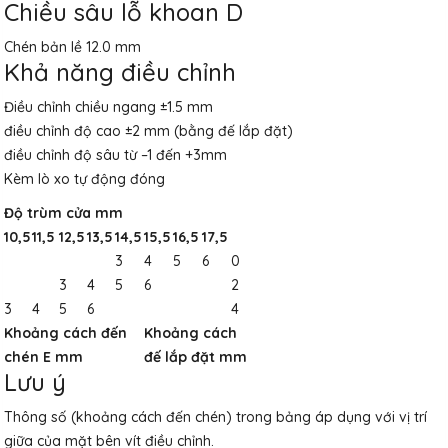
Chiều sâu lỗ khoan D
Chén bản lề 12.0 mm
Khả năng điều chỉnh
Điều chỉnh chiều ngang ±1.5 mm
điều chỉnh độ cao ±2 mm (bằng đế lắp đặt)
điều chỉnh độ sâu từ –1 đến +3mm
Kèm lò xo tự động đóng
Độ trùm cửa mm
10,5
11,5
12,5
13,5
14,5
15,5
16,5
17,5
3
4
5
6
0
3
4
5
6
2
3
4
5
6
4
Khoảng cách đến
Khoảng cách
chén E mm
đế lắp đặt mm
Lưu ý
Thông số (khoảng cách đến chén) trong bảng áp dụng với vị trí
giữa của mặt bên vít điều chỉnh.