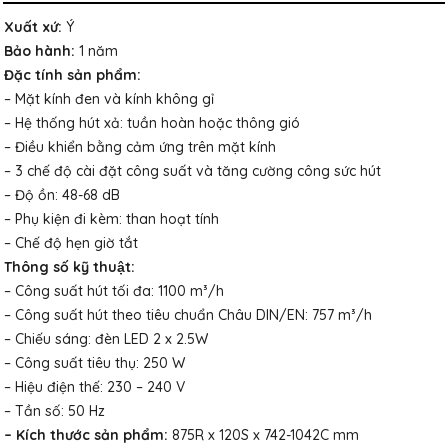
Xuất xứ:
Ý
Bảo hành:
1 năm
Đặc tính sản phẩm:
– Mặt kính đen và kính không gỉ
– Hệ thống hút xả: tuần hoàn hoặc thông gió
– Điều khiển bằng cảm ứng trên mặt kính
– 3 chế độ cài đặt công suất và tăng cường công sức hút
– Độ ồn: 48-68 dB
– Phụ kiện đi kèm: than hoạt tính
– Chế độ hẹn giờ tắt
Thông số kỹ thuật:
– Công suất hút tối đa: 1100 m³/h
– Công suất hút theo tiêu chuẩn Châu DIN/EN: 757 m³/h
– Chiếu sáng: đèn LED 2 x 2.5W
– Công suất tiêu thụ: 250 W
– Hiệu điện thế: 230 – 240 V
– Tần số: 50 Hz
– Kích thước sản phẩm:
875R x 120S x 742-1042C mm