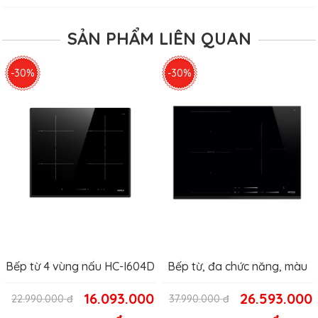
SẢN PHẨM LIÊN QUAN
-30%
-30%
Bếp từ 4 vùng nấu HC-I604D
Bếp từ, đa chức năng, màu
đen, SI1M7733B
16.093.000
26.593.000
22.990.000
đ
37.990.000
đ