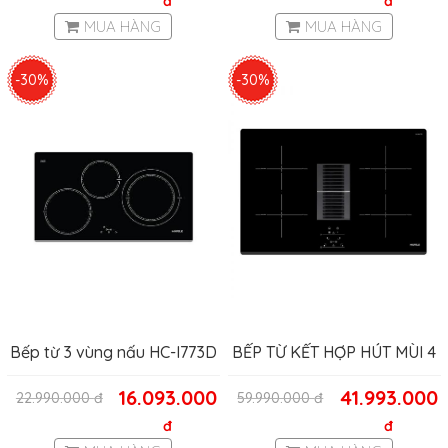
đ
đ
MUA HÀNG
MUA HÀNG
-30%
-30%
Bếp từ 3 vùng nấu HC-I773D
BẾP TỪ KẾT HỢP HÚT MÙI 4
VÙNG NẤU HC-IHH77D
16.093.000
41.993.000
22.990.000
đ
59.990.000
đ
HAFELE 536.61.655
đ
đ