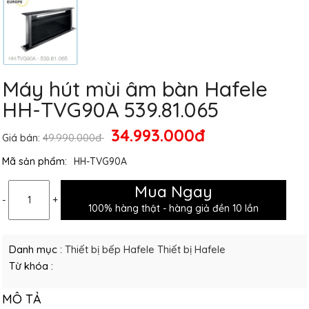
Máy hút mùi âm bàn Hafele
HH-TVG90A 539.81.065
34.993.000đ
49.990.000đ
Giá bán:
Mã sản phẩm:
HH-TVG90A
Mua Ngay
-
+
100% hàng thật - hàng giả đền 10 lần
Danh mục :
Thiết bị bếp Hafele
Thiết bị Hafele
Từ khóa :
MÔ TẢ