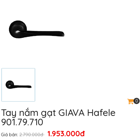
0
Tay nắm gạt GIAVA Hafele
901.79.710
1.953.000đ
2.790.000đ
Giá bán: