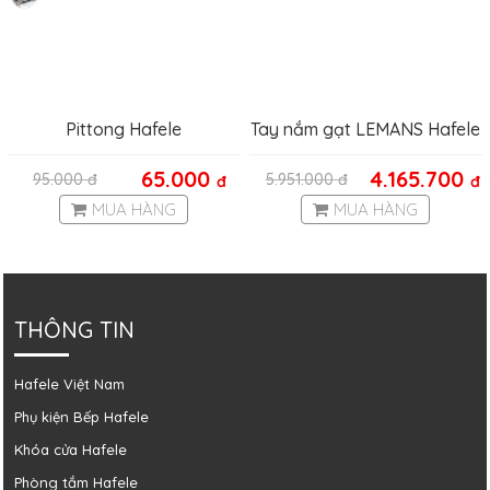
Pittong Hafele
Tay nắm gạt LEMANS Hafele
901.79.870
65.000
4.165.700
95.000
đ
5.951.000
đ
đ
đ
MUA HÀNG
MUA HÀNG
THÔNG TIN
Hafele Việt Nam
Phụ kiện Bếp Hafele
Khóa cửa Hafele
Phòng tắm Hafele