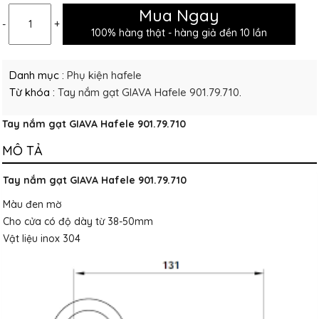
Mua Ngay
-
+
100% hàng thật - hàng giả đền 10 lần
Danh mục :
Phụ kiện hafele
Từ khóa :
Tay nắm gạt GIAVA Hafele 901.79.710
.
Tay nắm gạt GIAVA Hafele 901.79.710
MÔ TẢ
Tay nắm gạt GIAVA Hafele 901.79.710
Màu đen mờ
Cho cửa có độ dày từ 38-50mm
Vật liệu inox 304