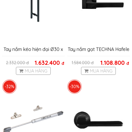
Tay nắm kéo hiện đại Ø30 x
Tay nắm gạt TECHNA Hafele
CC400 mm 903.08.500
901.79.718
1.632.400
1.108.800
2.332.000
đ
1.584.000
đ
đ
đ
MUA HÀNG
MUA HÀNG
-32%
-30%