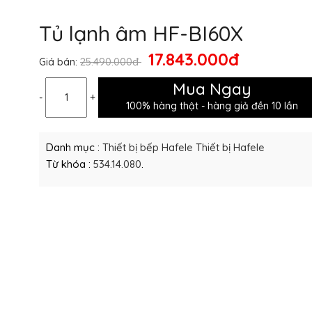
Tủ lạnh âm HF-BI60X
17.843.000đ
25.490.000đ
Giá bán:
Mua Ngay
-
+
100% hàng thật - hàng giả đền 10 lần
Danh mục :
Thiết bị bếp Hafele
Thiết bị Hafele
Từ khóa :
534.14.080
.