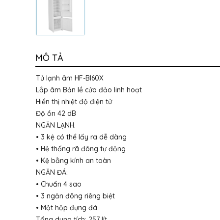
MÔ TẢ
Tủ lạnh âm HF-BI60X
Lắp âm Bản lề cửa đảo linh hoạt
Hiển thị nhiệt độ điện tử
Độ ồn 42 dB
NGĂN LẠNH:
• 3 kệ có thể lấy ra dễ dàng
• Hệ thống rã đông tự động
• Kệ bằng kính an toàn
NGĂN ĐÁ:
• Chuẩn 4 sao
• 3 ngăn đông riêng biệt
• Một hộp đựng đá
Tổng dung tích: 257 lít