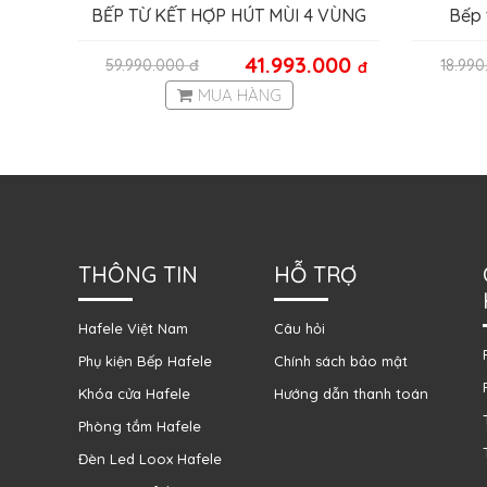
BẾP TỪ KẾT HỢP HÚT MÙI 4 VÙNG
Bếp 
NẤU HC-IHH77D HAFELE 536.61.655
41.993.000
59.990.000
đ
18.99
đ
MUA HÀNG
THÔNG TIN
HỖ TRỢ
Hafele Việt Nam
Câu hỏi
Phụ kiện Bếp Hafele
Chính sách bảo mật
Khóa cửa Hafele
Hướng dẫn thanh toán
Phòng tắm Hafele
Đèn Led Loox Hafele