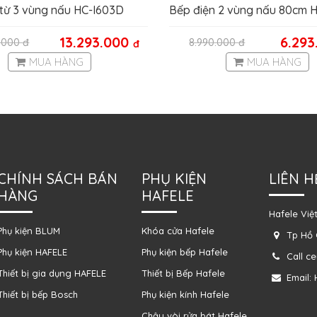
từ 3 vùng nấu HC-I603D
Bếp điện 2 vùng nấu 80cm
13.293.000
6.29
0.000
đ
8.990.000
đ
đ
MUA HÀNG
MUA HÀNG
CHÍNH SÁCH BÁN
PHỤ KIỆN
LIÊN H
HÀNG
HAFELE
Hafele Việ
Phụ kiện BLUM
Khóa cửa Hafele
Tp Hồ 
Phụ kiện HAFELE
Phụ kiện bếp Hafele
Call c
Thiết bị gia dụng HAFELE
Thiết bị Bếp Hafele
Email:
Thiết bị bếp Bosch
Phụ kiện kính Hafele
Chậu vòi rửa bát Hafele