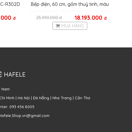
 HC-R302D
Bếp điện, 60 cm, gốm thuỷ tinh, màu
đen SE363ETB
3.000
18.193.000
25.990.000
đ
đ
đ
MUA HÀNG
Ệ HAFELE
t Nam
Chí Minh | Hà Nội | Đà Nẵng | Nha Trang | Cần Thơ
enter: 093 456 8005
 Hafele.Shop.vn@gmail.com