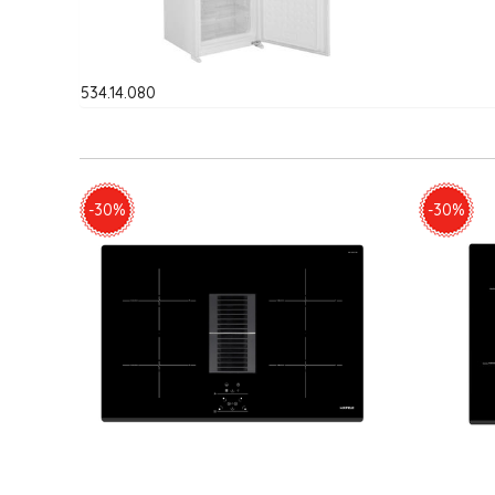
534.14.080
-30%
-30%