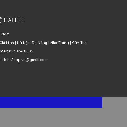
Ệ HAFELE
t Nam
Chí Minh | Hà Nội | Đà Nẵng | Nha Trang | Cần Thơ
enter: 093 456 8005
 Hafele.Shop.vn@gmail.com