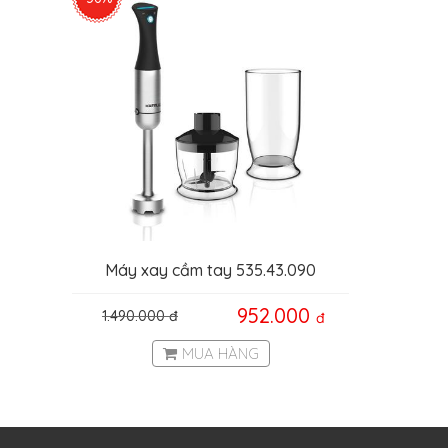
Máy xay cầm tay 535.43.090
952.000
1.490.000
đ
đ
MUA HÀNG