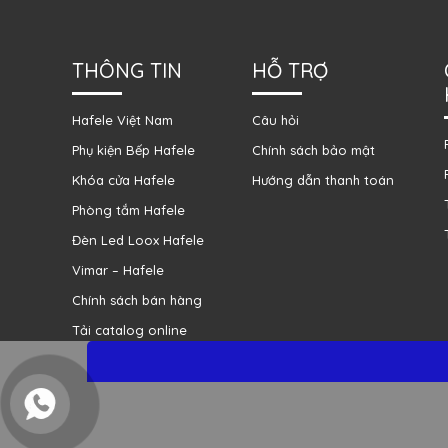
THÔNG TIN
HỖ TRỢ
Hafele Việt Nam
Câu hỏi
Phụ kiện Bếp Hafele
Chính sách bảo mật
Khóa cửa Hafele
Hướng dẫn thanh toán
Phòng tắm Hafele
Đèn Led Loox Hafele
Vimar – Hafele
Chính sách bán hàng
Tải catalog online
Liên hệ mua hàng
Đổi trả và bảo hành