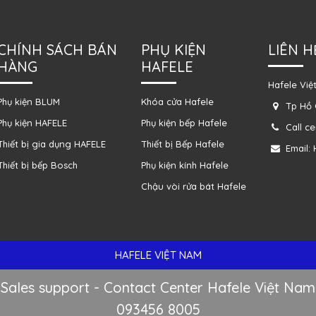
CHÍNH SÁCH BÁN
PHỤ KIỆN
LIÊN H
HÀNG
HAFELE
Hafele Việ
Phụ kiện BLUM
Khóa cửa Hafele
Tp Hồ 
Phụ kiện HAFELE
Phụ kiện bếp Hafele
Call c
Thiết bị gia dụng HAFELE
Thiết bị Bếp Hafele
Email:
Thiết bị bếp Bosch
Phụ kiện kính Hafele
Chậu vòi rửa bát Hafele
HAFELE VIỆT NAM
Sales support - Contact Center Hafele Việt Nam
093456 8005