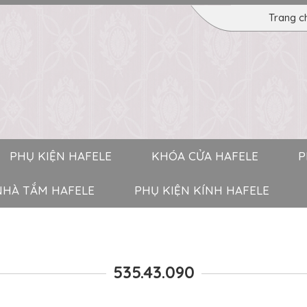
Trang c
PHỤ KIỆN HAFELE
KHÓA CỬA HAFELE
P
 NHÀ TẮM HAFELE
PHỤ KIỆN KÍNH HAFELE
535.43.090