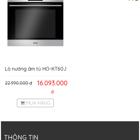
Lò nướng âm tủ HO-KT60J
16.093.000
22.990.000
đ
đ
MUA HÀNG
THÔNG TIN