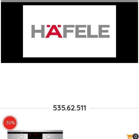
535.62.511
-30%
0