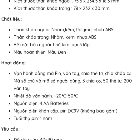
Kích thước thân khóa ngoài : 75.5 x 234.5 x 18.5 mm
Kích thước thân khóa trong : 78 x 232 x 30 mm
Chất liệu:
Thân khóa ngoài: Nhôm,kẽm, Polyme, nhựa ABS
Thân khóa trong: Nhôm, kẽm, nhựa ABS
Bề mặt bên ngoài: Phủ kim loại 3 lớp
Màu hoàn thiện: Màu Đen
Hoạt động:
Vận hành bằng mã Pin, vân tay, chìa thẻ từ, chìa khóa cơ:
Mã số chủ và mã số người dùng, 3 chìa cơ, 50 thẻ từ, 200
vân tay.
Nhiệt độ vận hành: ~20°C~50°C
Nguồn điện: 4 AA Batteries
Nguồn điện khẩn cấp: pin DC9V (không bao gồm)
Tuổi thọ pin: 1 năm
Yêu cầu:
Độ dày cửa: 40~90 mm