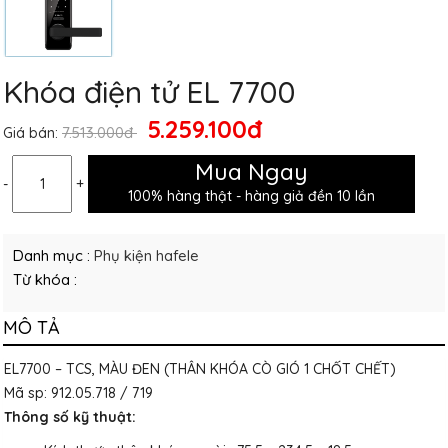
Khóa điện tử EL 7700
5.259.100đ
7.513.000đ
Giá bán:
Mua Ngay
-
+
100% hàng thật - hàng giả đền 10 lần
Danh mục :
Phụ kiện hafele
Từ khóa :
MÔ TẢ
EL7700 – TCS, MÀU ĐEN (THÂN KHÓA CÒ GIÓ 1 CHỐT CHẾT)
Mã sp: 912.05.718 / 719
Thông số kỹ thuật: