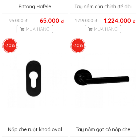
Pittong Hafele
Tay nắm cửa chính đế dài
Hafele màu đen 903.78.163
65.000
1.224.000
95.000
đ
1.749.000
đ
đ
đ
MUA HÀNG
MUA HÀNG
-30%
-30%
Nắp che ruột khoá oval
Tay nắm gạt có nắp che
Hafele 903.58.121
903.99.368