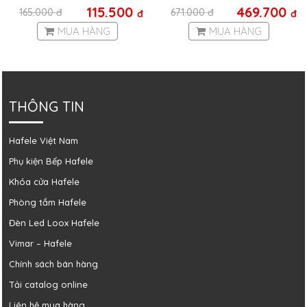
115.500
469.700
165.000
đ
671.000
đ
đ
đ
MUA HÀNG
MUA HÀNG
THÔNG TIN
Hafele Việt Nam
Phụ kiện Bếp Hafele
Khóa cửa Hafele
Phòng tắm Hafele
Đèn Led Loox Hafele
Vimar – Hafele
Chính sách bán hàng
Tải catalog online
Liên hệ mua hàng